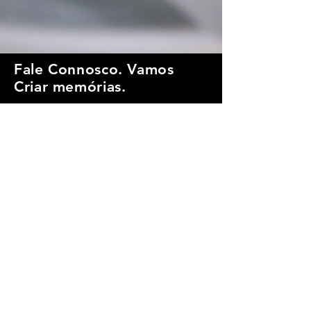
Fale Connosco. Vamos
Criar memórias.
geral@incentivart.pt
|
+351
914 598 120
+351 915 067 629
+351 910 075 355
Fale Connosco
Primeiro Nome
*