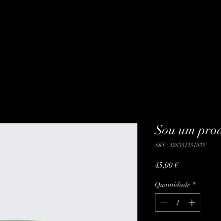
Sou um pro
SKU: 126351351935
Preço
45,00 €
Quantidade
*